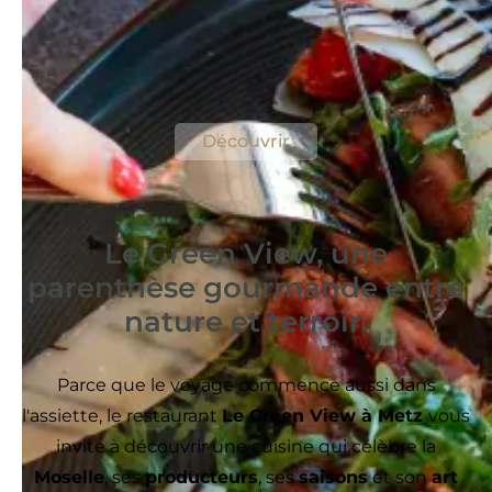
Le Room Service
Goûtez au meilleur de notre restaurant
depuis votre chambre
Découvrir
Le Green View, une
parenthèse gourmande entre
nature et terroir.
Parce que le voyage commence aussi dans
l'assiette, le restaurant
Le Green View à Metz
vous
invite à découvrir une cuisine qui célèbre la
Moselle
, ses
producteurs
, ses
saisons
et son
art