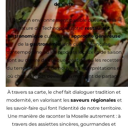
de vivre
.
Dans un environnement paisible ouvert sur la
nature du Technopôle, notre
restaurant
bistronomique
cultive une
approche généreuse
de la
gastronomie
. Une cuisine française
contemporaine où les produits locaux et de saison
sont au centre de chaque création, où les recettes
du terroir inspirent de nouvelles interprétations et
où chaque repas devient un moment de partage.
À travers sa carte, le chef fait dialoguer tradition et
modernité, en valorisant les
saveurs régionales
et
les savoir-faire qui font l'identité de notre territoire.
Une manière de raconter la Moselle autrement : à
travers des assiettes sincères, gourmandes et