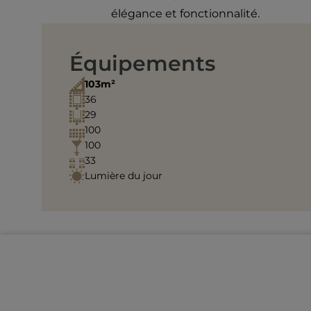
élégance et fonctionnalité.
Équipements
103m²
36
29
100
100
33
Lumière du jour