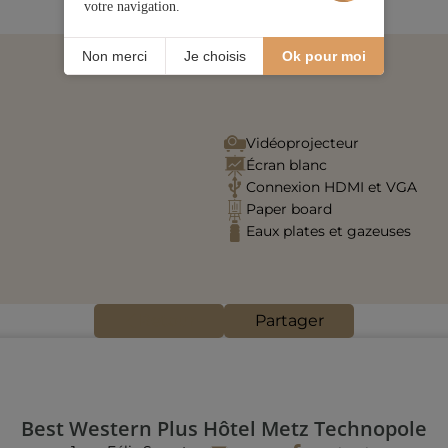
votre navigation.
Non merci
Je choisis
Ok pour moi
Vidéoprojecteur
Écran blanc
Connexion HDMI et VGA
Paper board
Eaux plates et gazeuses
Retour
Partager
Best Western Plus Hôtel Metz Technopole