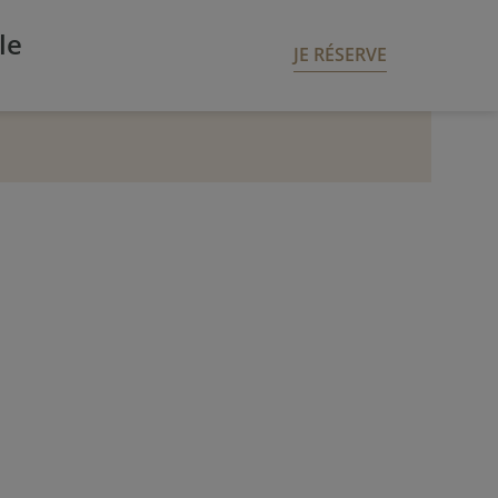
 est désormais ouverte ! Réservez votre chambre d'hôtel à Metz
le
JE RÉSERVE