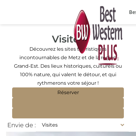
Panneau de gestion des cookies
La piscine est désor
Be
Visites
Découvrez les sites touristiques
incontournables de Metz et de la région
Grand-Est. Des lieux historiques, culturels ou
100% nature, qui valent le détour, et qui
rythmerons votre séjour !
Réserver
+33 3 87 39 94 50
Contact
Envie de :