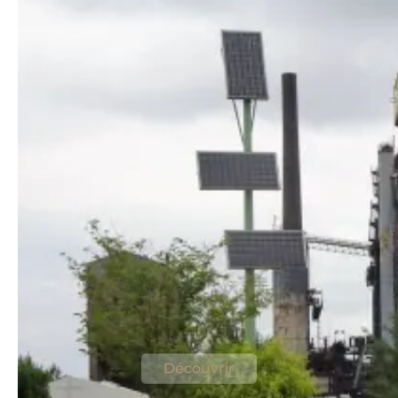
Découvrez le Parc du Haut-
Fourneau d'Uckange
Un emblème du patrimoine industriel
lorrain
Découvrir