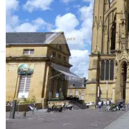
Visiter la Cathédrale Saint-
Étienne de Metz
Un chef-d’œuvre gothique à 4 km de
l’hôtel
Découvrir
Best Western Plus Hôtel Metz Technopole
1 rue Félix Savart
57070 Metz
+33 3 87 39 94 50
Contact
LinkedIn
Facebook
Instagram