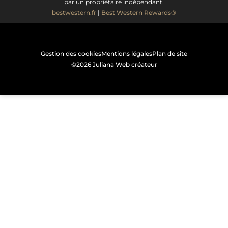
par un propriétaire indépendant.
bestwestern.fr
|
Best Western Rewards®
Gestion des cookies
Mentions légales
Plan de site
©2026 Juliana Web créateur